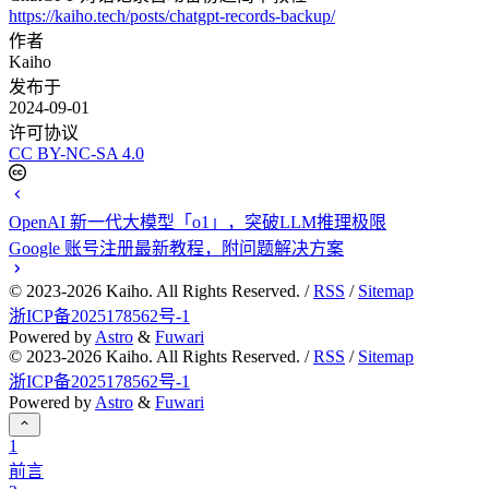
https://kaiho.tech/posts/chatgpt-records-backup/
作者
Kaiho
发布于
2024-09-01
许可协议
CC BY-NC-SA 4.0
OpenAI 新一代大模型「o1」，突破LLM推理极限
Google 账号注册最新教程，附问题解决方案
© 2023-
2026
Kaiho. All Rights Reserved. /
RSS
/
Sitemap
浙ICP备2025178562号-1
Powered by
Astro
&
Fuwari
© 2023-
2026
Kaiho. All Rights Reserved. /
RSS
/
Sitemap
浙ICP备2025178562号-1
Powered by
Astro
&
Fuwari
1
前言