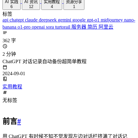
AI 实践
AI 资讯
实用教程
资源分享
6
12
4
1
标签
api
chatgpt
claude
deepseek
gemini
google
gpt-o1
midjourney
nano-
banana
o1-pro
openai
sora
turtorail
服务器
简历
阿里云
362 字
2 分钟
ChatGPT 对话记录自动备份超简单教程
2024-09-01
实用教程
无标签
前言
#
用 ChatGPT 有时候不知不觉发现左边对话栏挤满了对话记